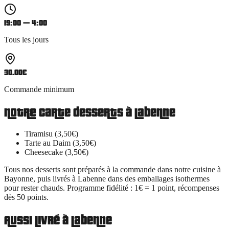
19:00 — 4:00
Tous les jours
30.00
€
Commande minimum
Notre carte
desserts
à
Labenne
Tiramisu (3,50€)
Tarte au Daim (3,50€)
Cheesecake (3,50€)
Tous nos
desserts
sont préparés à la commande dans notre cuisine à
Bayonne, puis livrés à
Labenne
dans des emballages isothermes
pour rester chauds. Programme fidélité : 1€ = 1 point, récompenses
dès 50 points.
Aussi livré à
Labenne