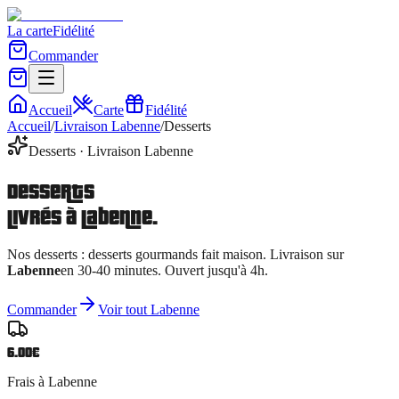
La carte
Fidélité
Commander
Accueil
Carte
Fidélité
Accueil
/
Livraison
Labenne
/
Desserts
Desserts
· Livraison
Labenne
Desserts
livrés à
Labenne
.
Nos
desserts
:
desserts gourmands fait maison
. Livraison sur
Labenne
en 30-40 minutes. Ouvert jusqu'à 4h.
Commander
Voir tout
Labenne
6.00
€
Frais à
Labenne