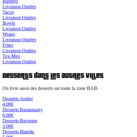
Burgers
Livraison
Ondres
Tacos
Livraison
Ondres
Bowls
Livraison
Ondres
Wraps
Livraison
Ondres
Frites
Livraison
Ondres
Tex-Mex
Livraison
Ondres
Desserts
dans les autres villes
On livre aussi des
desserts
sur toute la zone BAB.
Desserts
Anglet
4.00
€
Desserts
Bassussarry
6.00
€
Desserts
Bayonne
3.00
€
Desserts
Biarritz