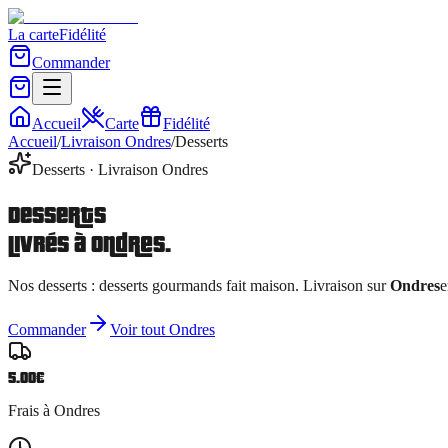
La carte
Fidélité
Commander
Accueil
Carte
Fidélité
Accueil
/
Livraison
Ondres
/
Desserts
Desserts
· Livraison
Ondres
Desserts
livrés à
Ondres
.
Nos
desserts
:
desserts gourmands fait maison
. Livraison sur
Ondres
e
Commander
Voir tout
Ondres
5.00
€
Frais à
Ondres