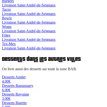
Burgers
Livraison
Saint-André-de-Seignanx
Tacos
Livraison
Saint-André-de-Seignanx
Bowls
Livraison
Saint-André-de-Seignanx
Wraps
Livraison
Saint-André-de-Seignanx
Frites
Livraison
Saint-André-de-Seignanx
Tex-Mex
Livraison
Saint-André-de-Seignanx
Desserts
dans les autres villes
On livre aussi des
desserts
sur toute la zone BAB.
Desserts
Anglet
4.00
€
Desserts
Bassussarry
6.00
€
Desserts
Bayonne
3.00
€
Desserts
Biarritz