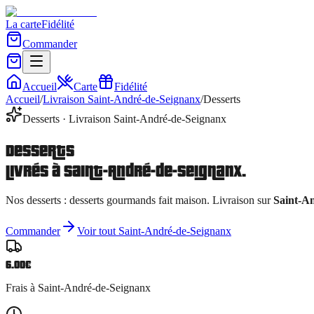
La carte
Fidélité
Commander
Accueil
Carte
Fidélité
Accueil
/
Livraison
Saint-André-de-Seignanx
/
Desserts
Desserts
· Livraison
Saint-André-de-Seignanx
Desserts
livrés à
Saint-André-de-Seignanx
.
Nos
desserts
:
desserts gourmands fait maison
. Livraison sur
Saint-A
Commander
Voir tout
Saint-André-de-Seignanx
6.00
€
Frais à
Saint-André-de-Seignanx