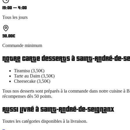
19:00 — 4:00
Tous les jours
30.00
€
Commande minimum
Notre carte
desserts
à
Saint-André-de-S
Tiramisu (3,50€)
Tarte au Daim (3,50€)
Cheesecake (3,50€)
Tous nos
desserts
sont préparés à la commande dans notre cuisine à B
récompenses dès 50 points.
Aussi livré à
Saint-André-de-Seignanx
Toutes les catégories disponibles à la livraison.