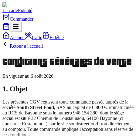
La carte
Fidélité
Commander
Accueil
Carte
Fidélité
Retour à l'accueil
Conditions Générales de Vente
En vigueur au
6 août 2026
1. Objet
Les présentes CGV régissent toute commande passée auprès de la
société
South Street Food
, SAS au capital de 6 800 €, immatriculée
au RCS de Bayonne sous le numéro 948 154 380, dont le siège
social est situé
32 Chemin de Loustaunaou, 64100 Bayonne
(ci-
après « le Restaurant »), sur le site
southstreetfood.fr
ou directement
au comptoir. Toute commande implique l'acceptation sans réserve de
ces conditions.