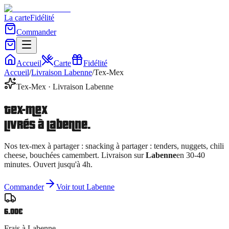
La carte
Fidélité
Commander
Accueil
Carte
Fidélité
Accueil
/
Livraison
Labenne
/
Tex-Mex
Tex-Mex
· Livraison
Labenne
Tex-Mex
livrés à
Labenne
.
Nos
tex-mex à partager
:
snacking à partager : tenders, nuggets, chili
cheese, bouchées camembert
. Livraison sur
Labenne
en 30-40
minutes. Ouvert jusqu'à 4h.
Commander
Voir tout
Labenne
6.00
€
Frais à
Labenne