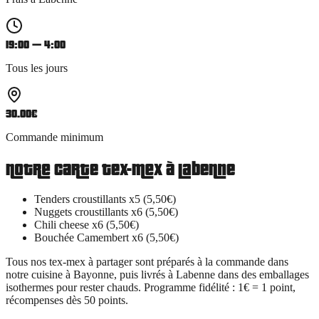
19:00 — 4:00
Tous les jours
30.00
€
Commande minimum
Notre carte
tex-mex
à
Labenne
Tenders croustillants x5 (5,50€)
Nuggets croustillants x6 (5,50€)
Chili cheese x6 (5,50€)
Bouchée Camembert x6 (5,50€)
Tous nos
tex-mex à partager
sont préparés à la commande dans
notre cuisine à Bayonne, puis livrés à
Labenne
dans des emballages
isothermes pour rester chauds. Programme fidélité : 1€ = 1 point,
récompenses dès 50 points.