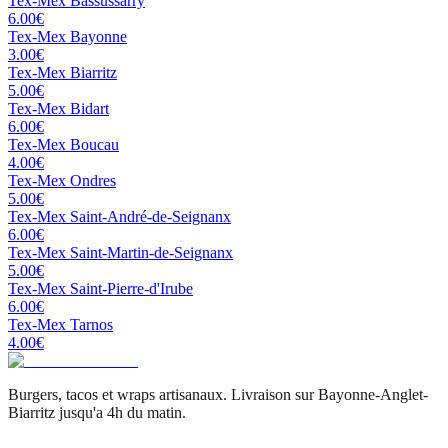
Tex-Mex
Bassussarry
6.00
€
Tex-Mex
Bayonne
3.00
€
Tex-Mex
Biarritz
5.00
€
Tex-Mex
Bidart
6.00
€
Tex-Mex
Boucau
4.00
€
Tex-Mex
Ondres
5.00
€
Tex-Mex
Saint-André-de-Seignanx
6.00
€
Tex-Mex
Saint-Martin-de-Seignanx
5.00
€
Tex-Mex
Saint-Pierre-d'Irube
6.00
€
Tex-Mex
Tarnos
4.00
€
Burgers, tacos et wraps artisanaux. Livraison sur Bayonne-Anglet-
Biarritz jusqu'a 4h du matin.