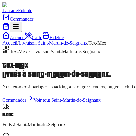
La carte
Fidélité
Commander
Accueil
Carte
Fidélité
Accueil
/
Livraison
Saint-Martin-de-Seignanx
/
Tex-Mex
Tex-Mex
· Livraison
Saint-Martin-de-Seignanx
Tex-Mex
livrés à
Saint-Martin-de-Seignanx
.
Nos
tex-mex à partager
:
snacking à partager : tenders, nuggets, chil
Commander
Voir tout
Saint-Martin-de-Seignanx
5.00
€
Frais à
Saint-Martin-de-Seignanx