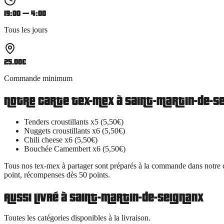
19:00 — 4:00
Tous les jours
25.00
€
Commande minimum
Notre carte
tex-mex
à
Saint-Martin-de-S
Tenders croustillants x5 (5,50€)
Nuggets croustillants x6 (5,50€)
Chili cheese x6 (5,50€)
Bouchée Camembert x6 (5,50€)
Tous nos
tex-mex à partager
sont préparés à la commande dans notre c
point, récompenses dès 50 points.
Aussi livré à
Saint-Martin-de-Seignanx
Toutes les catégories disponibles à la livraison.