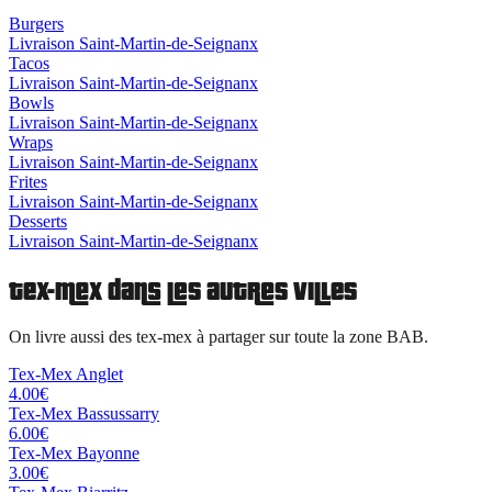
Burgers
Livraison
Saint-Martin-de-Seignanx
Tacos
Livraison
Saint-Martin-de-Seignanx
Bowls
Livraison
Saint-Martin-de-Seignanx
Wraps
Livraison
Saint-Martin-de-Seignanx
Frites
Livraison
Saint-Martin-de-Seignanx
Desserts
Livraison
Saint-Martin-de-Seignanx
Tex-Mex
dans les autres villes
On livre aussi des
tex-mex à partager
sur toute la zone BAB.
Tex-Mex
Anglet
4.00
€
Tex-Mex
Bassussarry
6.00
€
Tex-Mex
Bayonne
3.00
€