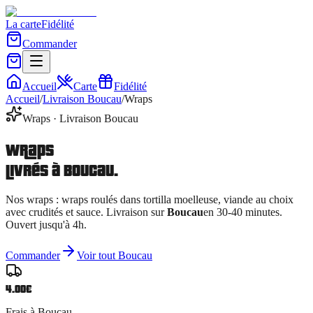
La carte
Fidélité
Commander
Accueil
Carte
Fidélité
Accueil
/
Livraison
Boucau
/
Wraps
Wraps
· Livraison
Boucau
Wraps
livrés à
Boucau
.
Nos
wraps
:
wraps roulés dans tortilla moelleuse, viande au choix
avec crudités et sauce
. Livraison sur
Boucau
en 30-40 minutes.
Ouvert jusqu'à 4h.
Commander
Voir tout
Boucau
4.00
€
Frais à
Boucau