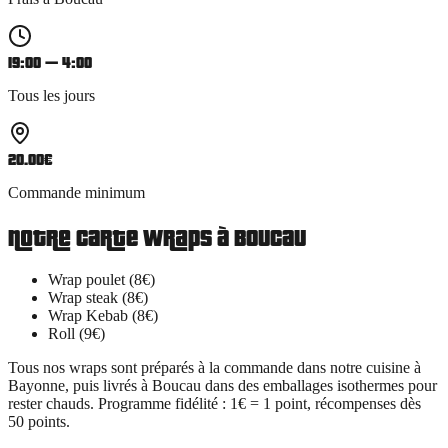
19:00 — 4:00
Tous les jours
20.00
€
Commande minimum
Notre carte
wraps
à
Boucau
Wrap poulet (8€)
Wrap steak (8€)
Wrap Kebab (8€)
Roll (9€)
Tous nos
wraps
sont préparés à la commande dans notre cuisine à
Bayonne, puis livrés à
Boucau
dans des emballages isothermes pour
rester chauds. Programme fidélité : 1€ = 1 point, récompenses dès
50 points.