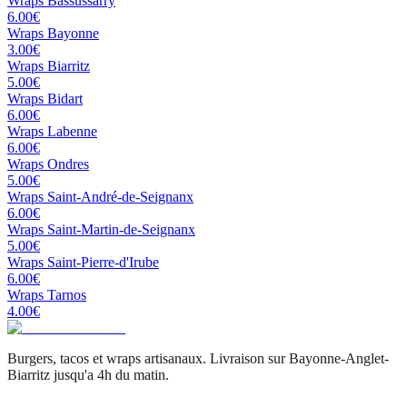
Wraps
Bassussarry
6.00
€
Wraps
Bayonne
3.00
€
Wraps
Biarritz
5.00
€
Wraps
Bidart
6.00
€
Wraps
Labenne
6.00
€
Wraps
Ondres
5.00
€
Wraps
Saint-André-de-Seignanx
6.00
€
Wraps
Saint-Martin-de-Seignanx
5.00
€
Wraps
Saint-Pierre-d'Irube
6.00
€
Wraps
Tarnos
4.00
€
Burgers, tacos et wraps artisanaux. Livraison sur Bayonne-Anglet-
Biarritz jusqu'a 4h du matin.