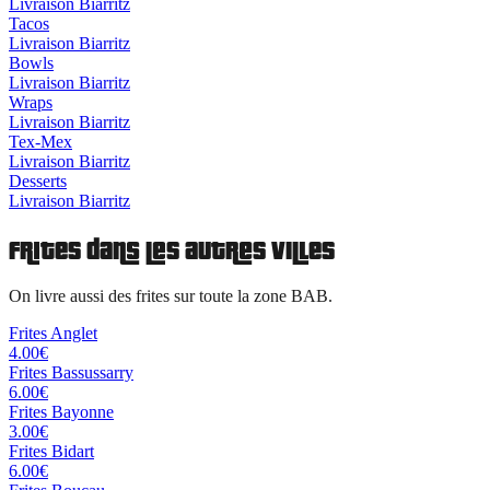
Livraison
Biarritz
Tacos
Livraison
Biarritz
Bowls
Livraison
Biarritz
Wraps
Livraison
Biarritz
Tex-Mex
Livraison
Biarritz
Desserts
Livraison
Biarritz
Frites
dans les autres villes
On livre aussi des
frites
sur toute la zone BAB.
Frites
Anglet
4.00
€
Frites
Bassussarry
6.00
€
Frites
Bayonne
3.00
€
Frites
Bidart
6.00
€