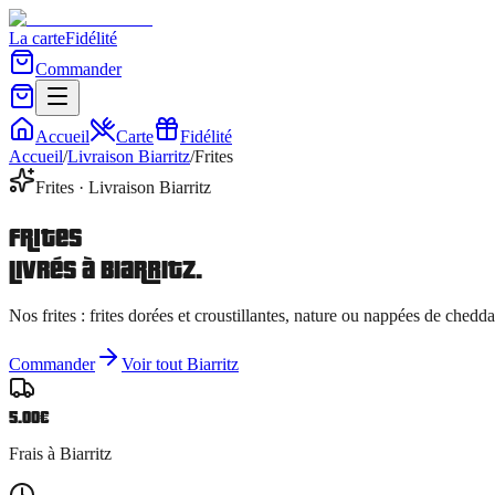
La carte
Fidélité
Commander
Accueil
Carte
Fidélité
Accueil
/
Livraison
Biarritz
/
Frites
Frites
· Livraison
Biarritz
Frites
livrés à
Biarritz
.
Nos
frites
:
frites dorées et croustillantes, nature ou nappées de chedd
Commander
Voir tout
Biarritz
5.00
€
Frais à
Biarritz