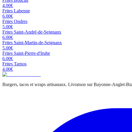
Frites
Boucau
4.00
€
Frites
Labenne
6.00
€
Frites
Ondres
5.00
€
Frites
Saint-André-de-Seignanx
6.00
€
Frites
Saint-Martin-de-Seignanx
5.00
€
Frites
Saint-Pierre-d'Irube
6.00
€
Frites
Tarnos
4.00
€
Burgers, tacos et wraps artisanaux. Livraison sur Bayonne-Anglet-Biar