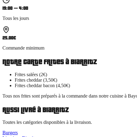
19:00 — 4:00
Tous les jours
25.00
€
Commande minimum
Notre carte
frites
à
Biarritz
Frites salées (2€)
Frites cheddar (3,50€)
Frites cheddar bacon (4,50€)
Tous nos
frites
sont préparés à la commande dans notre cuisine à Bayo
Aussi livré à
Biarritz
Toutes les catégories disponibles à la livraison.
Burgers