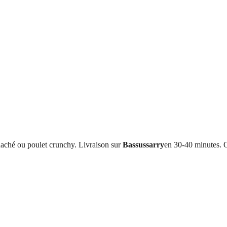
haché ou poulet crunchy
. Livraison sur
Bassussarry
en 30-40 minutes. O