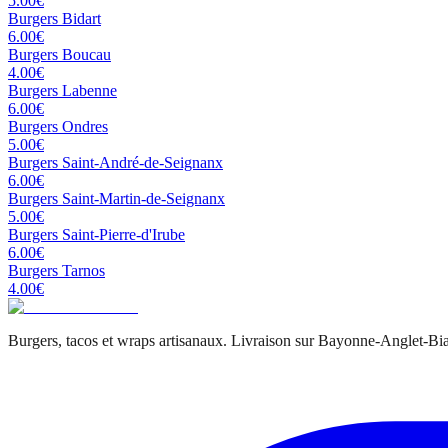
5.00
€
Burgers
Bidart
6.00
€
Burgers
Boucau
4.00
€
Burgers
Labenne
6.00
€
Burgers
Ondres
5.00
€
Burgers
Saint-André-de-Seignanx
6.00
€
Burgers
Saint-Martin-de-Seignanx
5.00
€
Burgers
Saint-Pierre-d'Irube
6.00
€
Burgers
Tarnos
4.00
€
Burgers, tacos et wraps artisanaux. Livraison sur Bayonne-Anglet-Biar