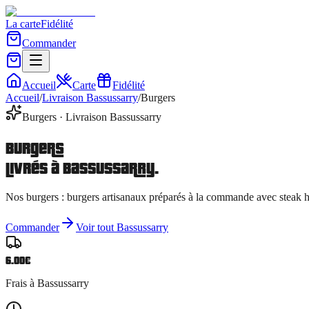
La carte
Fidélité
Commander
Accueil
Carte
Fidélité
Accueil
/
Livraison
Bassussarry
/
Burgers
Burgers
· Livraison
Bassussarry
Burgers
livrés à
Bassussarry
.
Nos
burgers
:
burgers artisanaux préparés à la commande avec steak 
Commander
Voir tout
Bassussarry
6.00
€
Frais à
Bassussarry