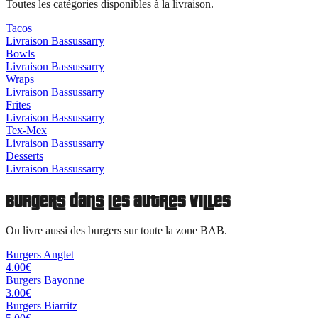
Toutes les catégories disponibles à la livraison.
Tacos
Livraison
Bassussarry
Bowls
Livraison
Bassussarry
Wraps
Livraison
Bassussarry
Frites
Livraison
Bassussarry
Tex-Mex
Livraison
Bassussarry
Desserts
Livraison
Bassussarry
Burgers
dans les autres villes
On livre aussi des
burgers
sur toute la zone BAB.
Burgers
Anglet
4.00
€
Burgers
Bayonne
3.00
€
Burgers
Biarritz