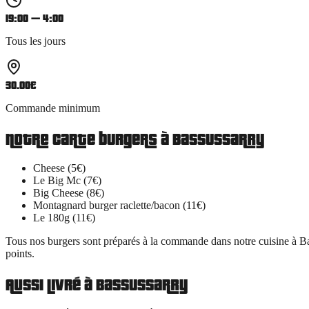
19:00 — 4:00
Tous les jours
30.00
€
Commande minimum
Notre carte
burgers
à
Bassussarry
Cheese (5€)
Le Big Mc (7€)
Big Cheese (8€)
Montagnard burger raclette/bacon (11€)
Le 180g (11€)
Tous nos
burgers
sont préparés à la commande dans notre cuisine à Ba
points.
Aussi livré à
Bassussarry