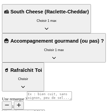
🧀 South Cheese (Raclette-Cheddar)
Choisir 1 max
🍟 Accompagnement gourmand (ou pas) ?
Choisir 1 max
🥤 Rafraîchit Toi
Choisir
Une remarque ?
1