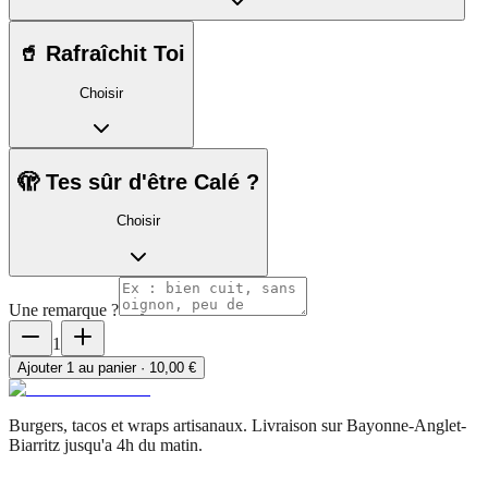
🥤 Rafraîchit Toi
Choisir
🫣 Tes sûr d'être Calé ?
Choisir
Une remarque ?
1
Ajouter
1
au panier ·
10,00 €
Burgers, tacos et wraps artisanaux. Livraison sur Bayonne-Anglet-
Biarritz jusqu'a 4h du matin.