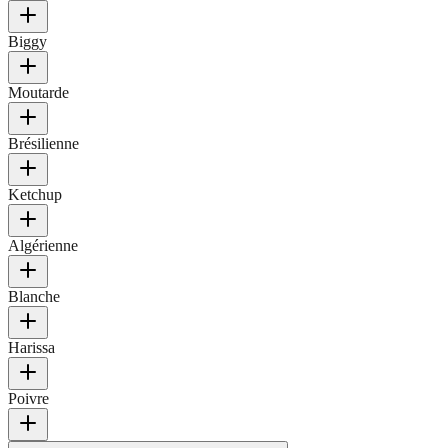
Biggy
Moutarde
Brésilienne
Ketchup
Algérienne
Blanche
Harissa
Poivre